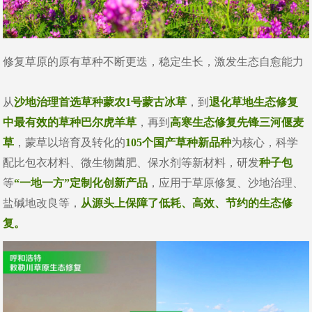
修复草原的原有草种不断更迭，稳定生长，激发生态自愈能力
从
沙地治理首选草种蒙农1号蒙古冰草
，到
退化草地生态修复
中最有效的草种巴尔虎羊草
，再到
高寒生态修复先锋三河偃麦
草
，蒙草以培育及转化的
105个国产草种新品种
为核心，科学
配比包衣材料、微生物菌肥、保水剂等新材料，研发
种子包
等
“一地一方”定制化创新产品
，应用于草原修复、沙地治理、
盐碱地改良等，
从源头上保障了低耗、高效、节约的生态修
复。