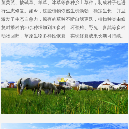
茎黄芪、披碱草、羊草、冰草等多种乡土草种，制成种子包进
行生态修复。如今，这些植物依然生机勃勃，稳定生长，并且
激发了生态自愈力，原有的草种不断自我更迭，植物种类由修
复时播种的20余种增加到70多种，环颈雉、野兔、喜鹊等多种
动物回归，草原生物多样性恢复，实现修复成果长期可持续。